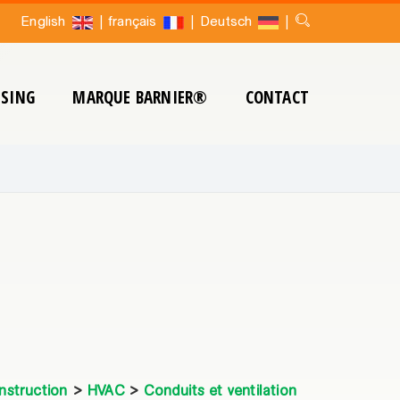
|
|
|
English
français
Deutsch
SING
MARQUE BARNIER®
CONTACT
nstruction
>
HVAC
>
Conduits et ventilation