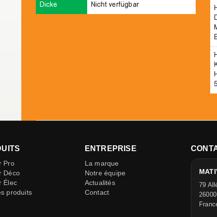
Dicke
Nicht verfügbar
UITS
ENTREPRISE
CONT
r Pro
La marque
MATIV
r Déco
Notre équipe
r Élec
Actualités
79 All
es produits
Contact
26000
Franc