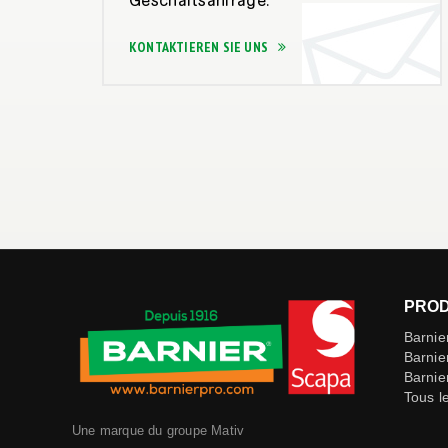
Geschäftsanfrage.
KONTAKTIEREN SIE UNS
PROD
Barnie
Barnie
Barnie
Tous l
Une marque du groupe Mativ