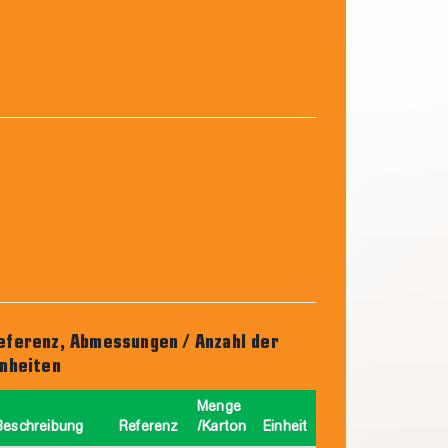
eferenz, Abmessungen / Anzahl der
inheiten
Menge
Beschreibung
Referenz
/Karton
Einheit