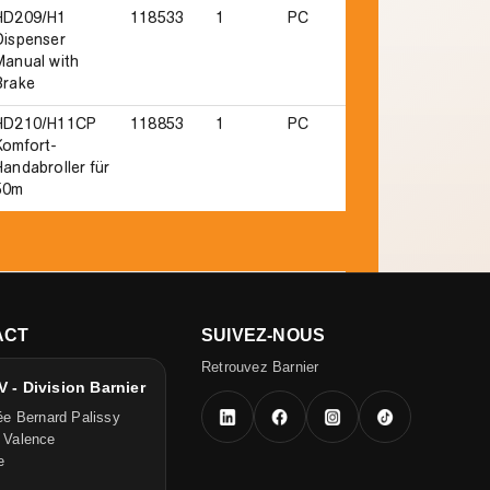
HD209/H1
118533
1
PC
Dispenser
Manual with
Brake
HD210/H11CP
118853
1
PC
Komfort-
Handabroller für
50m
ACT
SUIVEZ-NOUS
Retrouvez Barnier
 - Division Barnier
ée Bernard Palissy
 Valence
e