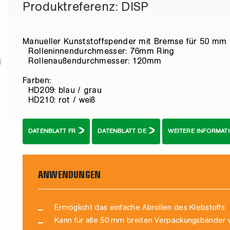
Produktreferenz: DISP
Manueller Kunststoffspender mit Bremse für 50 mm b
Rolleninnendurchmesser: 76mm Ring
Rollenaußendurchmesser: 120mm
Farben:
HD209: blau / grau
HD210: rot / weiß
DATENBLATT FR
DATENBLATT DE
WEITERE INFORMA
ANWENDUNGEN
Ermöglicht das einfache Abrollen des Klebstoffs
Kann für alle 50 mm breiten Verpackungsbänder